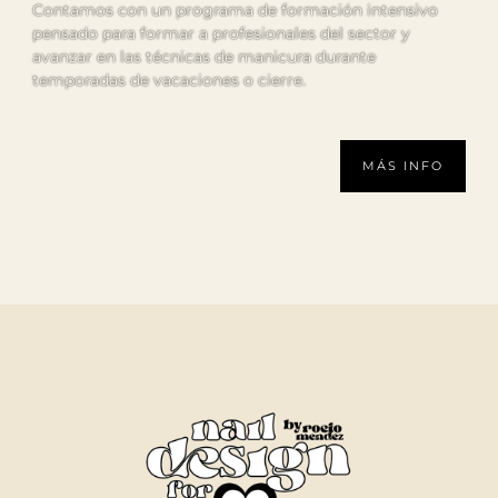
CURSOS ONLINE
MI CUENTA
MENTORIAS
MIS FACTURAS
Recuperar contraseña
INFO
SOBRE MI
CURSOS
CONTACTO
Aviso Legal