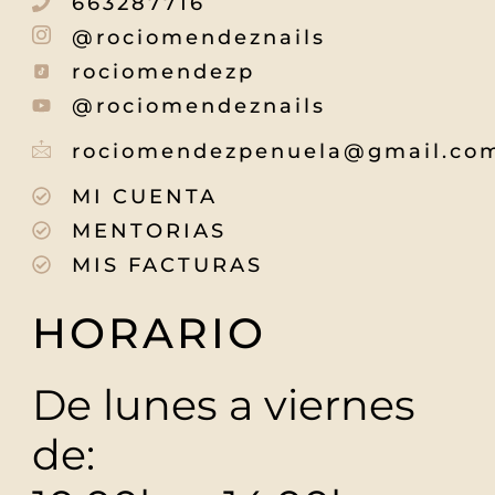
663287716
@rociomendeznails
rociomendezp
@rociomendeznails
rociomendezpenuela@gmail.co
MI CUENTA
MENTORIAS
MIS FACTURAS
HORARIO
De lunes a viernes
de: